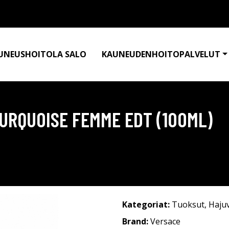
UNEUSHOITOLA SALO
KAUNEUDENHOITOPALVELUT
URQUOISE FEMME EDT (100ML)
Kategoriat:
Tuoksut
,
Haju
Brand:
Versace