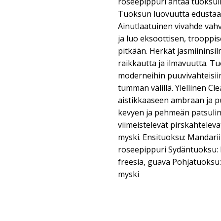
roseepippuri antaa tuoksull
Tuoksun luovuutta edustaa
Ainutlaatuinen vivahde vah
ja luo eksoottisen, trooppi
pitkään. Herkät jasmiininsil
raikkautta ja ilmavuutta. T
moderneihin puuvivahteisiin,
tumman välillä. Ylellinen C
aistikkaaseen ambraan ja p
kevyen ja pehmeän patsuli
viimeistelevät pirskahteleva
myski. Ensituoksu: Mandarii
roseepippuri Sydäntuoksu: 
freesia, guava Pohjatuoksu:
myski