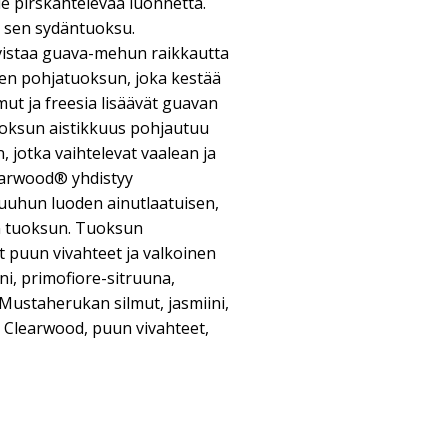
e pirskahtelevaa luonnetta.
 sen sydäntuoksu.
vistaa guava-mehun raikkautta
sen pohjatuoksun, joka kestää
mut ja freesia lisäävät guavan
uoksun aistikkuus pohjautuu
 jotka vaihtelevat vaalean ja
learwood® yhdistyy
uuhun luoden ainutlaatuisen,
n tuoksun. Tuoksun
t puun vivahteet ja valkoinen
ni, primofiore-sitruuna,
Mustaherukan silmut, jasmiini,
 Clearwood, puun vivahteet,