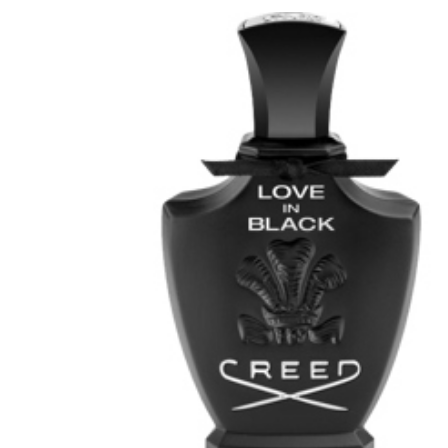
Saat myös -20
konsultaation
KATSO TARJOUS