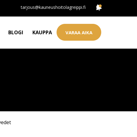
tarjous@kauneushoitolagreippi.fi
BLOGI
KAUPPA
VARAA AIKA
vedet