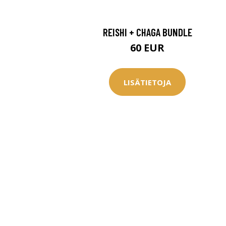
REISHI + CHAGA BUNDLE
60 EUR
LISÄTIETOJA
Erikoist
Sponsoriltamme
IdealofMeD K
Kaikki Idealof