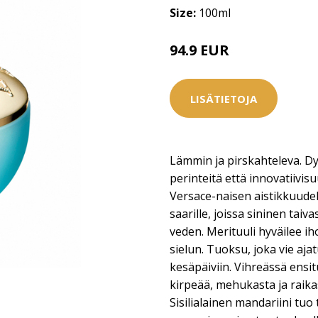
Size:
100ml
94.9 EUR
97 EUR
LISÄTIETOJA
Lämmin ja pirskahteleva. D
perinteitä että innovatiivis
Versace-naisen aistikkuudell
saarille, joissa sininen taiv
veden. Merituuli hyväilee iho
sielun. Tuoksu, joka vie aja
kesäpäiviin. Vihreässä ensit
kirpeää, mehukasta ja raika
Sisilialainen mandariini tuo