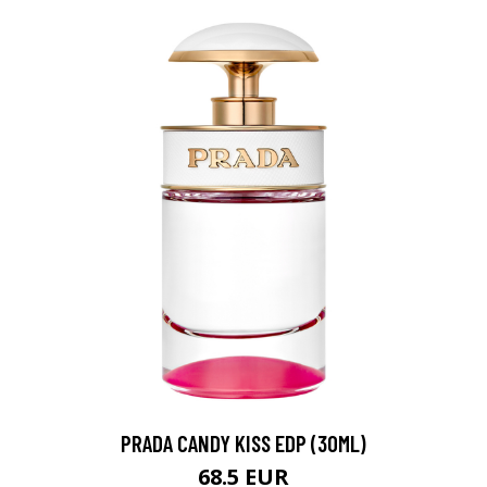
0 € toimenpiteistä, kun
varaat
.
PRADA CANDY KISS EDP (30ML)
68.5 EUR