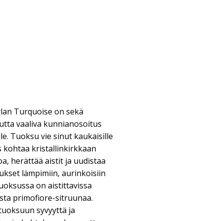
ylan Turquoise on sekä
uutta vaaliva kunnianosoitus
e. Tuoksu vie sinut kaukaisille
as kohtaa kristallinkirkkaan
a, herättää aistit ja uudistaa
tukset lämpimiin, aurinkoisiin
uoksussa on aistittavissa
sta primofiore-sitruunaa.
 tuoksuun syvyyttä ja