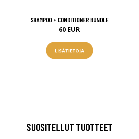
SHAMPOO + CONDITIONER BUNDLE
60 EUR
LISÄTIETOJA
arjous
SUOSITELLUT TUOTTEET
auppa
MeDin tuotteet -20 %!