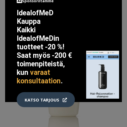
Sponsoriltamme
IdealofMeD
Kauppa
Kaikki
IdealofMeDin
tuotteet -20 %!
Saat myös -200 €
toimenpiteistä,
kun
varaat
konsultaation
.
KATSO TARJOUS