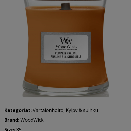
Kategoriat:
Vartalonhoito
,
Kylpy & suihku
Brand:
WoodWick
Size:
85