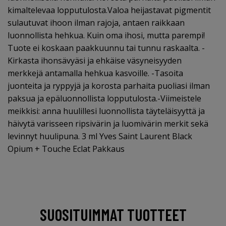
kimaltelevaa lopputulosta.Valoa heijastavat pigmentit
sulautuvat ihoon ilman rajoja, antaen raikkaan
luonnollista hehkua. Kuin oma ihosi, mutta parempi!
Tuote ei koskaan paakkuunnu tai tunnu raskaalta. -
Kirkasta ihonsävyäsi ja ehkäise väsyneisyyden
merkkejä antamalla hehkua kasvoille. -Tasoita
juonteita ja ryppyjä ja korosta parhaita puoliasi ilman
paksua ja epäluonnollista lopputulosta.-Viimeistele
meikkisi: anna huulillesi luonnollista täyteläisyyttä ja
häivytä varisseen ripsivärin ja luomivärin merkit sekä
levinnyt huulipuna. 3 ml Yves Saint Laurent Black
Opium + Touche Eclat Pakkaus
SUOSITUIMMAT TUOTTEET