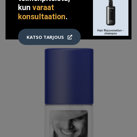
kun
varaat
konsultaation
.
LISÄTIETOJA
KATSO TARJOUS