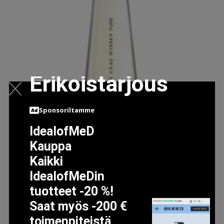
Erikoistarjous
Sponsoriltamme
IdealofMeD
Kauppa
Kaikki
IdealofMeDin
tuotteet -20 %!
L'EAU D'ISSEY PURE, EDP 50ML
Saat myös -200 €
83.95 EUR
toimenpiteistä,
94.95 EUR