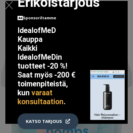
Erikoistarjous
LISÄTIETOJA
Sponsoriltamme
IdealofMeD
Kauppa
Kaikki
IdealofMeDin
tuotteet -20 %!
Saat myös -200 €
toimenpiteistä,
kun
varaat
konsultaation
.
KATSO TARJOUS