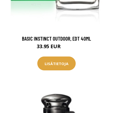
0 € toimenpiteistä, kun
varaat
.
BASIC INSTINCT OUTDOOR, EDT 40ML
33.95 EUR
35.95 EUR
LISÄTIETOJA