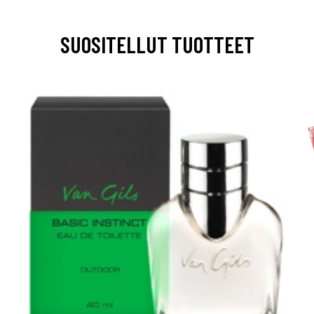
SUOSITELLUT TUOTTEET
arjous
auppa
MeDin tuotteet -20 %!