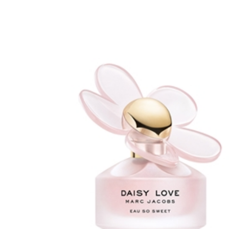
Erikoist
Sponsoriltamme
IdealofMeD K
Kaikki Idealof