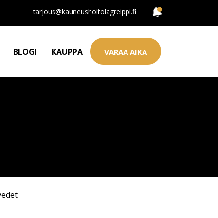
tarjous@kauneushoitolagreippi.fi
BLOGI
KAUPPA
VARAA AIKA
vedet